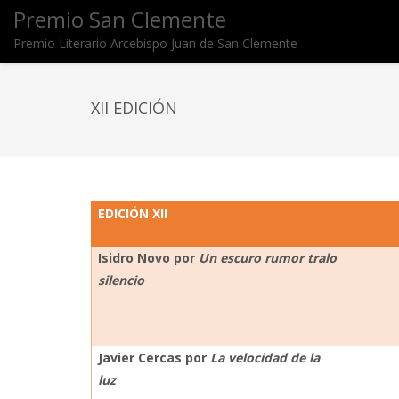
Premio San Clemente
Premio Literario Arcebispo Juan de San Clemente
XII EDICIÓN
EDICIÓN XII
Isidro Novo por
Un escuro rumor tralo
silencio
Javier Cercas por
La velocidad de la
luz