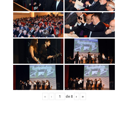
«
‹
de
8
›
»