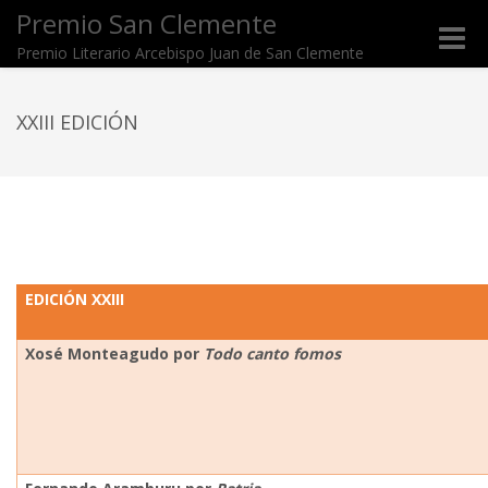
Premio San Clemente
Toggle
Premio Literario Arcebispo Juan de San Clemente
naviga
XXIII EDICIÓN
EDICIÓN XXIII
Xosé Monteagudo por
Todo canto fomos