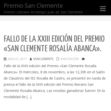
Premio San Clemente
Toggle
Premio Literario Arcebispo Juan de San Clemente
naviga
FALLO DE LA XXIII EDICIÓN DEL PREMIO
«SAN CLEMENTE ROSALÍA ABANCA».
NOV 23, 2017
SANCLEMENTE
XXIII EDICIÓN
Fallo de la XXIII edición del Premio «San Clemente Rosalía
Abanca». El miércoles, 8 de novembro, a las 12,30h en el Salón
de Claustros del IES Rosalía de Castro, se presentó en rueda de
prensa el fallo de la XXIII edición del Premio literario San
Clemente Rosalía-Abanca. Las novelas ganadoras fueron: En la
modalidad de […]