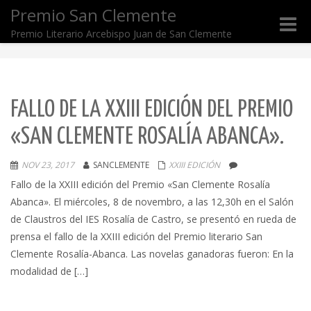
Premio San Clemente
Toggle
Premio Literario Arcebispo Juan de San Clemente
naviga
FALLO DE LA XXIII EDICIÓN DEL PREMIO
«SAN CLEMENTE ROSALÍA ABANCA».
NOV 23, 2017
SANCLEMENTE
XXIII EDICIÓN
Fallo de la XXIII edición del Premio «San Clemente Rosalía
Abanca». El miércoles, 8 de novembro, a las 12,30h en el Salón
de Claustros del IES Rosalía de Castro, se presentó en rueda de
prensa el fallo de la XXIII edición del Premio literario San
Clemente Rosalía-Abanca. Las novelas ganadoras fueron: En la
modalidad de […]