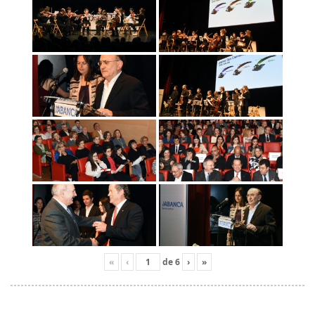
«
‹
de
6
›
»