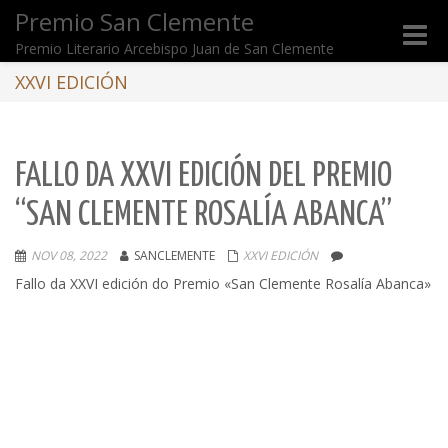
Premio San Clemente
Toggle
Premio Literario Arcebispo Juan de San Clemente
naviga
XXVI EDICIÓN
FALLO DA XXVI EDICIÓN DEL PREMIO
“SAN CLEMENTE ROSALÍA ABANCA”
NOV 08, 2022
SANCLEMENTE
XXVI EDICIÓN
Fallo da XXVI edición do Premio «San Clemente Rosalía Abanca»